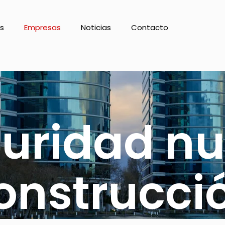
es
Empresas
Noticias
Contacto
uridad n
onstrucci