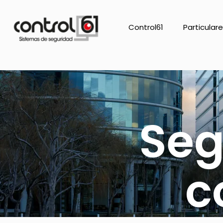
Control61
Particular
Seg
c