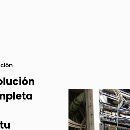
ción
olución
mpleta
 tu