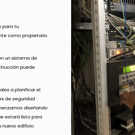
n para tu
te como propietario
on un sistema de
strucción puede
.
les a planificar el
es de seguridad
Comenzamos diseñando
e estará listo para
nuevo edificio.